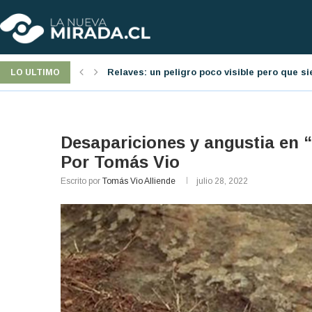
á presente
Jornada laboral: una nueva reforma pro-emp
LO ULTIMO
Desapariciones y angustia en “
Por Tomás Vio
Escrito por
Tomás Vio Alliende
julio 28, 2022