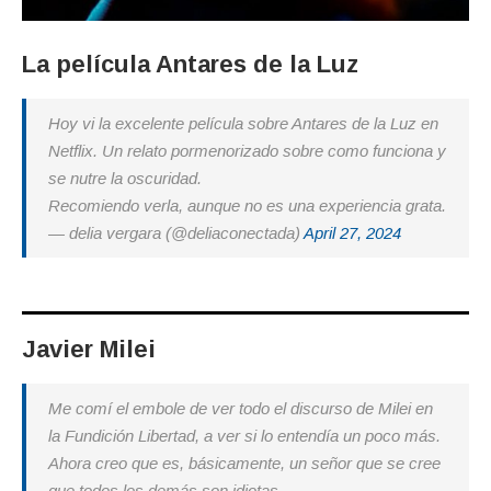
La película Antares de la Luz
Hoy vi la excelente película sobre Antares de la Luz en
Netflix. Un relato pormenorizado sobre como funciona y
se nutre la oscuridad.
Recomiendo verla, aunque no es una experiencia grata.
— delia vergara (@deliaconectada)
April 27, 2024
Javier Milei
Me comí el embole de ver todo el discurso de Milei en
la Fundición Libertad, a ver si lo entendía un poco más.
Ahora creo que es, básicamente, un señor que se cree
que todos los demás son idiotas.