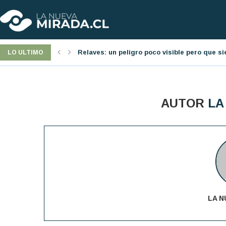
Relaves: un peligro poco visible pero que s
Jornada laboral: una nueva reforma pro-emp
LO ULTIMO
AUTOR
LA
LA N