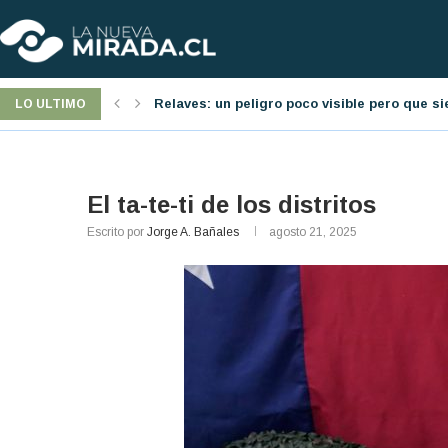
á presente
Jornada laboral: una nueva reforma pro-emp
LO ULTIMO
El ta-te-ti de los distritos
Escrito por
Jorge A. Bañales
agosto 21, 2025