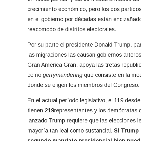
crecimiento económico, pero los dos partido
en el gobierno por décadas están encizañado
reacomodo de distritos electorales.
Por su parte el presidente Donald Trump, par
las migraciones las causan gobiernos artero
Gran América Gran, apoya las tretas republi
como
gerrymandering
que consiste en la modi
donde se eligen los miembros del Congreso.
En el actual período legislativo, el 119 desde
tienen
219
representantes y los demócratas
lanzado Trump requiere que las elecciones l
mayoría tan leal como sustancial.
Si Trump 
segundo mandato presidencial bien puede