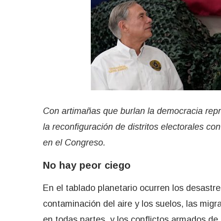
Con artimañas que burlan la democracia repr
la reconfiguración de distritos electorales c
en el Congreso.
No hay peor ciego
En el tablado planetario ocurren los desastre
contaminación del aire y los suelos, las mig
en todas partes, y los conflictos armados d