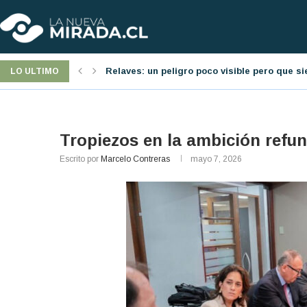
á presente
Jornada laboral: una nueva reforma pro-emp
LO ULTIMO
Tropiezos en la ambición refu
Escrito por
Marcelo Contreras
mayo 7, 2026