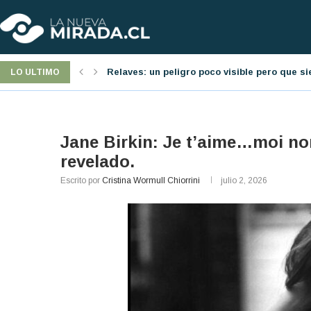
á presente
Jornada laboral: una nueva reforma pro-emp
LO ULTIMO
Jane Birkin: Je t’aime…moi no
revelado.
Escrito por
Cristina Wormull Chiorrini
julio 2, 2026