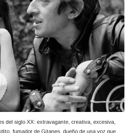
 del siglo XX: extravagante, creativa, excesiva,
dito, fumador de Gitanes, dueño de una voz que