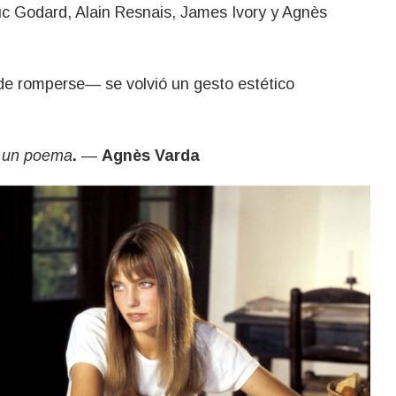
uc Godard, Alain Resnais, James Ivory y Agnès
de romperse— se volvió un gesto estético
i un poema
.
—
Agnès Varda